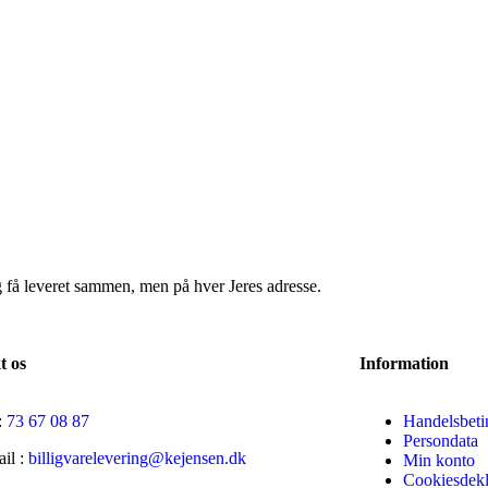
g få leveret sammen, men på hver Jeres adresse.
t os
Information
:
73 67 08 87
Handelsbeti
Persondata
il :
billigvarelevering@kejensen.dk
Min konto
Cookiesdekl