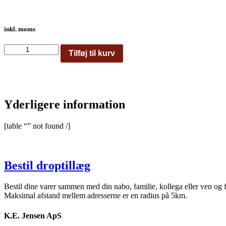
inkl. moms
22101
Tilføj til kurv
antal
Yderligere information
[table “” not found /]
Bestil droptillæg
Bestil dine varer sammen med din nabo, familie, kollega eller ven og 
Maksimal afstand mellem adresserne er en radius på 5km.
K.E. Jensen ApS