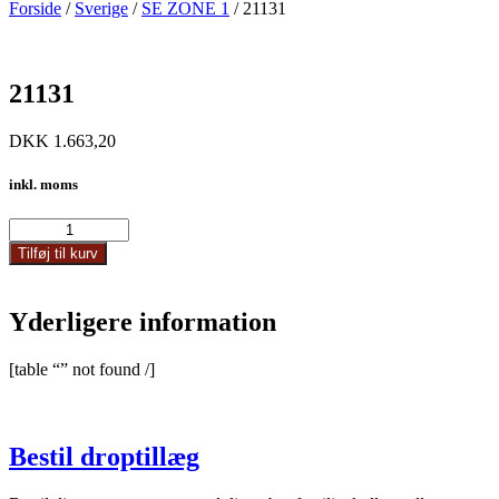
Forside
/
Sverige
/
SE ZONE 1
/ 21131
21131
DKK
1.663,20
inkl. moms
21131
antal
Tilføj til kurv
Yderligere information
[table “” not found /]
Bestil droptillæg